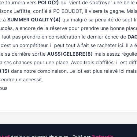
se tournera vers
POLO(2)
qui vient de s’octroyer une bell
isons Laffitte, confié à PC BOUDOT, il visera la gagne. Mais
e à
SUMMER QUALITY(4)
qui malgré sa pénalité de sept li
succès, a encore de la réserve pour prendre une bonne plac
e faut pas prendre en considération le dernier échec de
DA
c’est un compétiteur, il peut tout à fait se racheter ici. Il a
e sa dernière sortie
AUSSI CELEBRE(8)
mais assez régulie
 a ses chances pour une place. Avec trois d’affilés, il est diff
15)
dans notre combinaison. Le lot est plus relevé ici mais
rendre un accessit.
tous
 turf
dédié aux courses hippiques - Edité par
Turfmedia