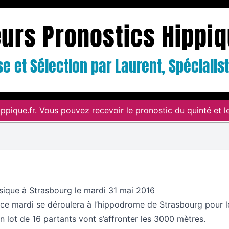
eurs Pronostics Hippi
e et Sélection par Laurent, Spéciali
ppique.fr. Vous pouvez recevoir le pronostic du quinté et le
sique à Strasbourg le mardi 31 mai 2016
ce mardi se déroulera à l’hippodrome de Strasbourg pour le
 lot de 16 partants vont s’affronter les 3000 mètres.