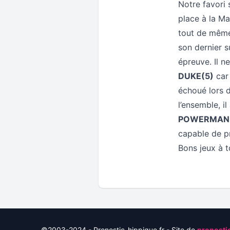
Notre favori 
place à la Ma
tout de mêm
son dernier 
épreuve. Il n
DUKE(5)
car 
échoué lors d
l’ensemble, il
POWERMAN(
capable de p
Bons jeux à 
©2003-2024 - Pronostic-hippique.fr - Site de
pronostic