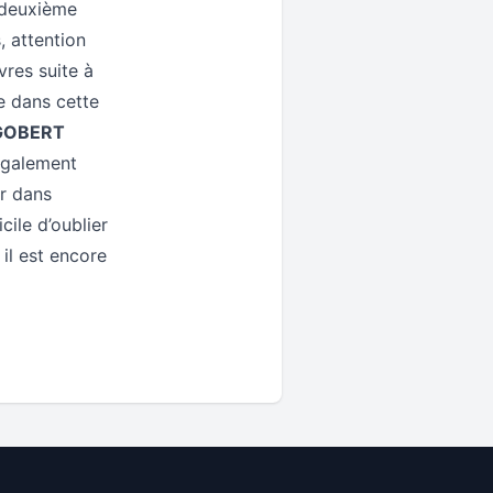
e deuxième
, attention
vres suite à
e dans cette
GOBERT
 également
r dans
icile d’oublier
 il est encore