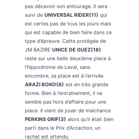
pas décevoir son entourage. Il sera
suivi de
UNIVERSAL RIDER(11)
qui
est certes pas de tous les jours mais
qui est capable de bien faire dans ce
type d’épreuve. Cette protégée de
JM BAZIRE
UNICE DE GUEZ(18)
reste sur une belle deuxième place à
l’hippodrome de Laval, sans
encombre, sa place est à l’arrivée.
ARAZI BOKO(8)
est en très grande
forme. Bien à l’entraînement, il ne
semble pas hors d’affaire pour une
place. Il vient de jouer de malchance
PERKINS GRIF(3)
alors qu’il était bien
parti dans le Prix d’Arcachon, un
rachat est attendu.