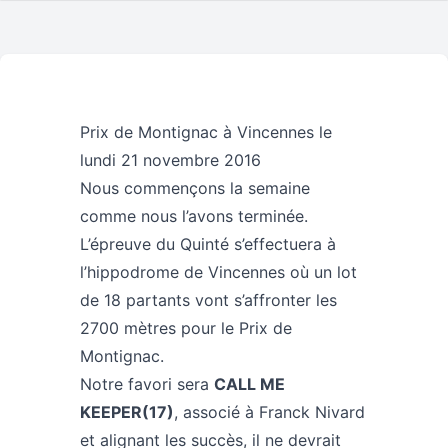
Prix de Montignac à Vincennes le
lundi 21 novembre 2016
Nous commençons la semaine
comme nous l’avons terminée.
L’épreuve du Quinté s’effectuera à
l’hippodrome de Vincennes où un lot
de 18 partants vont s’affronter les
2700 mètres pour le Prix de
Montignac.
Notre favori sera
CALL ME
KEEPER(17)
, associé à Franck Nivard
et alignant les succès, il ne devrait