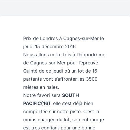
Prix de Londres à Cagnes-sur-Mer le
jeudi 15 décembre 2016
Nous allons cette fois à l’hippodrome
de Cagnes-sur-Mer pour l’épreuve
Quinté de ce jeudi où un lot de 16
partants vont s’affronter les 3500
mètres en haies.
Notre favori sera
SOUTH
PACIFIC(16)
, elle s’est déjà bien
comportée sur cette piste. C’est la
moins chargée du lot, son entourage
est très confiant pour une bonne