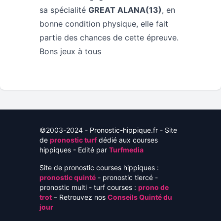
sa spécialité
GREAT ALANA(13)
, en
bonne condition physique, elle fait
partie des chances de cette épreuve.
Bons jeux à tous
©2003-2024 - Pronostic-hippique.fr - Site
de
pronostic turf
dédié aux courses
hippiques - Edité par
Turfmedia
Site de pronostic courses hippiques :
pronostic quinté
- pronostic tiercé -
pronostic multi - turf courses :
prono de
trot
– Retrouvez nos
Conseils Quinté du
jour