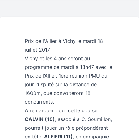
Prix de l'Allier à Vichy le mardi 18
juillet 2017
Vichy et les 4 ans seront au
programme ce mardi à 13h47 avec le
Prix de l’Allier, 1ère réunion PMU du
jour, disputé sur la distance de
1600m, que convoiteront 18
concurrents.
A remarquer pour cette course,
CALVIN (10)
, associé à C. Soumillon,
pourrait jouer un rôle prépondérant
en tête.
ALFIERI (11)
, en compagnie