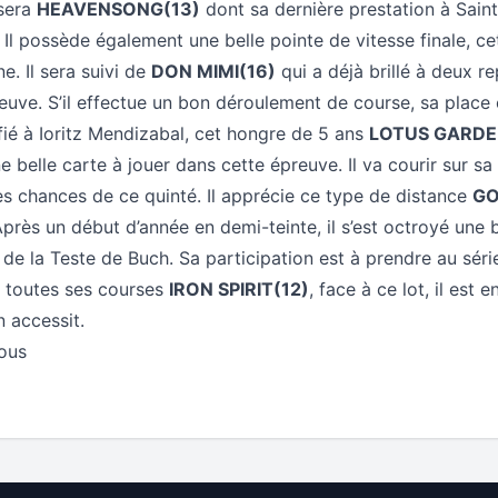
 sera
HEAVENSONG(13)
dont sa dernière prestation à Sain
Il possède également une belle pointe de vitesse finale, cett
e. Il sera suivi de
DON MIMI(16)
qui a déjà brillé à deux r
euve. S’il effectue un bon déroulement de course, sa place 
nfié à Ioritz Mendizabal, cet hongre de 5 ans
LOTUS GARDE
 belle carte à jouer dans cette épreuve. Il va courir sur sa f
es chances de ce quinté. Il apprécie ce type de distance
G
Après un début d’année en demi-teinte, il s’est octroyé une
de la Teste de Buch. Sa participation est à prendre au sérieu
 toutes ses courses
IRON SPIRIT(12)
, face à ce lot, il est
 accessit.
tous