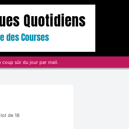
ques Quotidiens
ste des Courses
 coup sûr du jour par mail.
 lot de 18