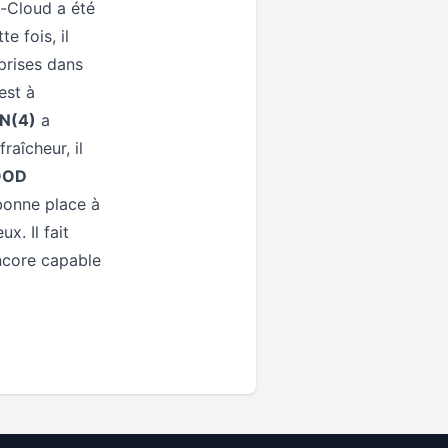
t-Cloud a été
e fois, il
eprises dans
est à
N(4)
a
raîcheur, il
OOD
 bonne place à
x. Il fait
 encore capable