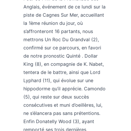
Anglais, événement de ce lundi sur la
piste de Cagnes Sur Mer, accueillant
la 1ème réunion du jour, où
s’affronteront 16 partants, nous
mettrons Un Roc Du Grandval (2),
confirmé sur ce parcours, en favori
de notre pronostic Quinté . Dollar
King (8), en compagnie de K. Nabet,
tentera de le battre, ainsi que Lord
Lyphard (11), qui évolue sur une
hippodorme qu’il apprécie. Camondo
(5), qui reste sur deux succès
consécutives et muni d’oeillères, lui,
ne s’élancera pas sans prétentions.
Enfin Donatelly Wood (3), ayant
remporté ses trois dernières