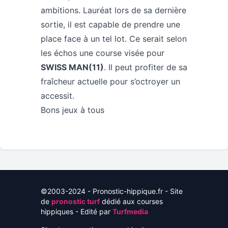
ambitions. Lauréat lors de sa dernière
sortie, il est capable de prendre une
place face à un tel lot. Ce serait selon
les échos une course visée pour
SWISS MAN(11)
. Il peut profiter de sa
fraîcheur actuelle pour s’octroyer un
accessit.
Bons jeux à tous
©2003-2024 - Pronostic-hippique.fr - Site
de
pronostic turf
dédié aux courses
hippiques - Edité par
Turfmedia