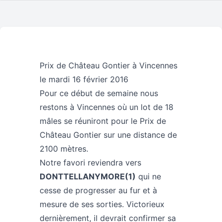
Prix de Château Gontier à Vincennes
le mardi 16 février 2016
Pour ce début de semaine nous
restons à Vincennes où un lot de 18
mâles se réuniront pour le Prix de
Château Gontier sur une distance de
2100 mètres.
Notre favori reviendra vers
DONTTELLANYMORE(1)
qui ne
cesse de progresser au fur et à
mesure de ses sorties. Victorieux
dernièrement, il devrait confirmer sa