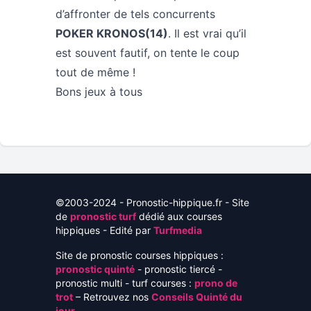
d’affronter de tels concurrents
POKER KRONOS(14)
. Il est vrai qu’il
est souvent fautif, on tente le coup
tout de même !
Bons jeux à tous
©2003-2024 - Pronostic-hippique.fr - Site
de
pronostic turf
dédié aux courses
hippiques - Edité par
Turfmedia
Site de pronostic courses hippiques :
pronostic quinté
- pronostic tiercé -
pronostic multi - turf courses :
prono de
trot
– Retrouvez nos
Conseils Quinté du
jour