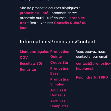
Site de pronostic courses hippiques :
pronostic quinté
- pronostic tiercé -
pronostic multi - turf courses :
prono de
trot
– Retrouvez nos
Conseils Quinté du
jour
Informations
Pronostics
Contact
Mentions légales
Pronostics
Vous pouvez nous
Quinté
contacter par email :
CGV
Coups Sûr
Résultats 30j
contact@pronostic-
Pronostics
hippique.fr
Bonus turf
Base
Rejoindre Turf PRO
Pronostics
Simples
Articles &
Conseils
Archives
Complètes