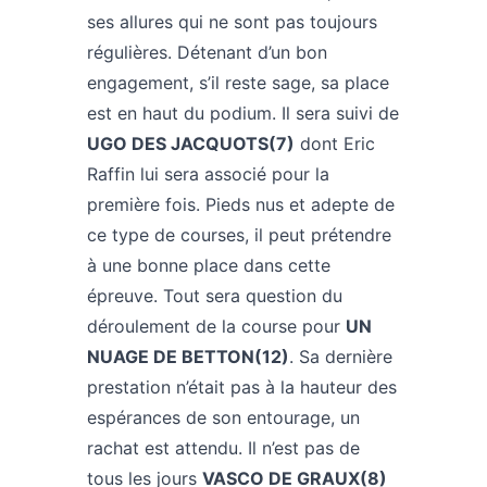
ses allures qui ne sont pas toujours
régulières. Détenant d’un bon
engagement, s’il reste sage, sa place
est en haut du podium. Il sera suivi de
UGO DES JACQUOTS(7)
dont Eric
Raffin lui sera associé pour la
première fois. Pieds nus et adepte de
ce type de courses, il peut prétendre
à une bonne place dans cette
épreuve. Tout sera question du
déroulement de la course pour
UN
NUAGE DE BETTON(12)
. Sa dernière
prestation n’était pas à la hauteur des
espérances de son entourage, un
rachat est attendu. Il n’est pas de
tous les jours
VASCO DE GRAUX(8)