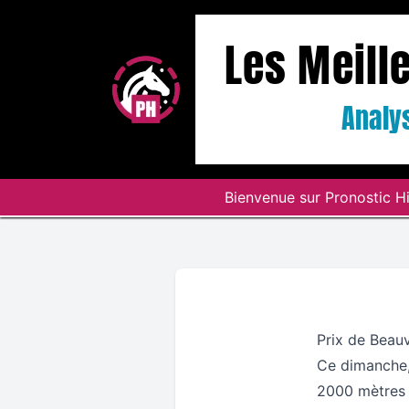
Les Meill
Analys
Bienvenue sur Pronostic Hi
Prix de Beauv
Ce dimanche, 
2000 mètres 