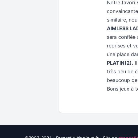
Notre favori
convaincantes
similaire, no
AIMLESS LA
sera confiée 
reprises et v
une place dan
PLATIN(2).
Il
très peu de c
beaucoup de q
Bons jeux à 
©2003-2024 - Pronostic-hippique.fr - Site de
pronostic