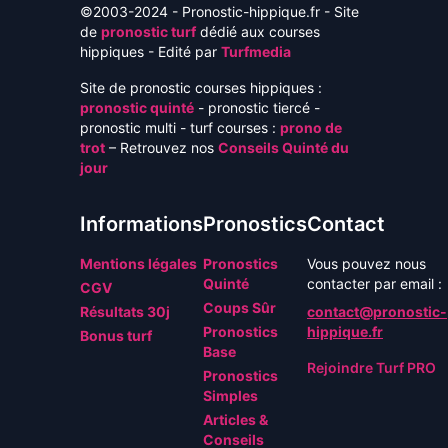
©2003-2024 - Pronostic-hippique.fr - Site
de
pronostic turf
dédié aux courses
hippiques - Edité par
Turfmedia
Site de pronostic courses hippiques :
pronostic quinté
- pronostic tiercé -
pronostic multi - turf courses :
prono de
trot
– Retrouvez nos
Conseils Quinté du
jour
Informations
Pronostics
Contact
Mentions légales
Pronostics
Vous pouvez nous
Quinté
contacter par email :
CGV
Coups Sûr
Résultats 30j
contact@pronostic-
Pronostics
hippique.fr
Bonus turf
Base
Rejoindre Turf PRO
Pronostics
Simples
Articles &
Conseils