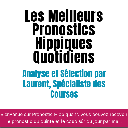
Les Meilleurs
Pronostics
Hippiques
Quotidiens
Analyse et Sélection par
Laurent, Spécialiste des
Courses
Bienvenue sur Pronostic Hippique.fr. Vous pouvez recevoir
le pronostic du quinté et le coup sûr du jour par mail.