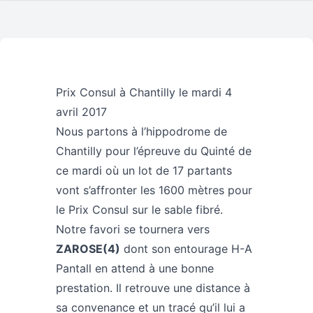
Prix Consul à Chantilly le mardi 4
avril 2017
Nous partons à l’hippodrome de
Chantilly pour l’épreuve du Quinté de
ce mardi où un lot de 17 partants
vont s’affronter les 1600 mètres pour
le Prix Consul sur le sable fibré.
Notre favori se tournera vers
ZAROSE(4)
dont son entourage H-A
Pantall en attend à une bonne
prestation. Il retrouve une distance à
sa convenance et un tracé qu’il lui a