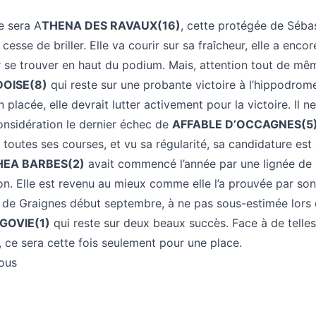
e sera A
THENA DES RAVAUX(16)
, cette protégée de Séba
sse de briller. Elle va courir sur sa fraîcheur, elle a encor
 se trouver en haut du podium. Mais, attention tout de mê
OISE(8)
qui reste sur une probante victoire à l’hippodrom
 placée, elle devrait lutter activement pour la victoire. Il n
onsidération le dernier échec de
AFFABLE D’OCCAGNES(5
toutes ses courses, et vu sa régularité, sa candidature est
HEA BARBES(2)
avait commencé l’année par une lignée de
ion. Elle est revenu au mieux comme elle l’a prouvée par so
 de Graignes début septembre, à ne pas sous-estimée lors d
GOVIE(1)
qui reste sur deux beaux succès. Face à de telles
 ce sera cette fois seulement pour une place.
tous