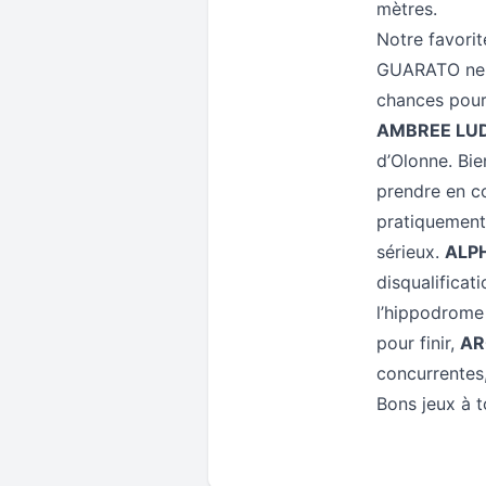
mètres.
Notre favorit
GUARATO ne ce
chances pour
AMBREE LUD
d’Olonne. Bien
prendre en c
pratiquement 
sérieux.
ALP
disqualificat
l’hippodrome
pour finir,
AR
concurrentes,
Bons jeux à 