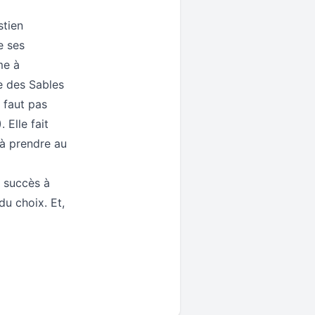
stien
e ses
me à
e des Sables
e faut pas
)
. Elle fait
 à prendre au
n succès à
u choix. Et,