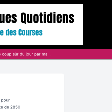
ques Quotidiens
ste des Courses
 coup sûr du jour par mail.
 pour
ste de 2850