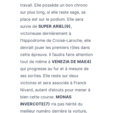
travail. Elle possède un bon chrono
sur plus long, si elle reste sage, sa
place est sur le podium. Elle sera
suivie de
SUPER ARIEL(9),
victorieuse dernièrement à
l’hippodrome de Croisé-Laroche, elle
devrait jouer les premiers rôles dans
cette épreuve. Il faudra faire attention
tout de même à
VENEZIA DE MAI(4)
qui progresse au fur et à mesure de
ses sorties. Elle reste sur deux
victoires et sera associée à Franck
Nivard, autant d’atouts pour mener à
bien cette course.
MONAS
INVERCOTE(7)
n’a pas hérité du
meilleur numéro derrière la voiture,