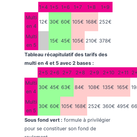
1+4
1+5
1+6
1+7
1+8
1+9
Multi
12€
30€
60€
105€
168€
252€
en 4
Multi
15€
45€
105€
210€
378€
en 5
Tableau récapitulatif des tarifs des
multi en 4 et 5 avec 2 bases :
2+5
2+6
2+7
2+8
2+9
2+10
2+11
2
Multi
30€
45€
63€
84€
108€
135€
165€
19
en 4
Multi
30€
60€
105€
168€
252€
360€
495€
6
en 5
Sous fond vert :
formule à privilégier
pour se constituer son fond de