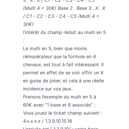
3 . X . X / C1 - C2 - C3 - C4 - C5
(Multi 4 = 30€)
Base 2 . Base 3 . X . X
/ C1 - C2 - C3 - C4 - C5 (Multi 4 =
30€)
l’intérêt du champ réduit au multi en 5
:
Le multi en 5, bien que moins
rémunérateur que la formule en 4
chevaux, est tout à fait intéressant. Il
permet en effet de se voir offrir un X
en guise de joker, et cela à une réelle
incidence sur vos jeux.
Prenons l’exemple du multi en 5 à
60€ avec “1 base et 6 associés” :
Vous jouez le ticket champ suivant :
4.x.x.x.x / 1.3.9.10.15.16