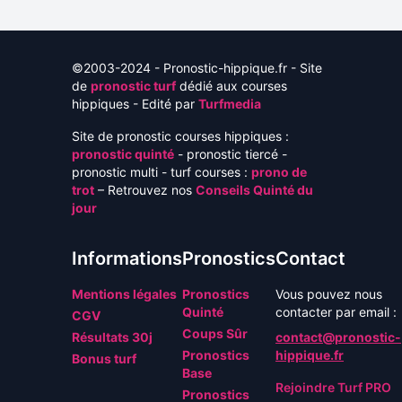
©2003-2024 - Pronostic-hippique.fr - Site
de
pronostic turf
dédié aux courses
hippiques - Edité par
Turfmedia
Site de pronostic courses hippiques :
pronostic quinté
- pronostic tiercé -
pronostic multi - turf courses :
prono de
trot
– Retrouvez nos
Conseils Quinté du
jour
Informations
Pronostics
Contact
Mentions légales
Pronostics
Vous pouvez nous
Quinté
contacter par email :
CGV
Coups Sûr
Résultats 30j
contact@pronostic-
Pronostics
hippique.fr
Bonus turf
Base
Rejoindre Turf PRO
Pronostics