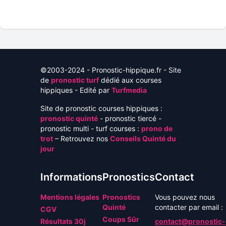
©2003-2024 - Pronostic-hippique.fr - Site
de
pronostic turf
dédié aux courses
hippiques - Edité par
Turfmedia
Site de pronostic courses hippiques :
pronostic quinté
- pronostic tiercé -
pronostic multi - turf courses :
prono de
trot
– Retrouvez nos
Conseils Quinté du
jour
Informations
Pronostics
Contact
Mentions légales
Pronostics
Vous pouvez nous
Quinté
contacter par email :
CGV
Coups Sûr
Résultats 30j
contact@pronostic-