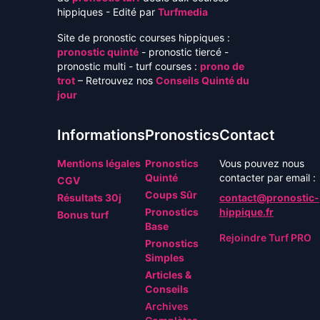
hippiques - Edité par
Turfmedia
Site de pronostic courses hippiques :
pronostic quinté
- pronostic tiercé -
pronostic multi - turf courses :
prono de
trot
– Retrouvez nos
Conseils Quinté du
jour
Informations
Pronostics
Contact
Mentions légales
Pronostics
Vous pouvez nous
Quinté
contacter par email :
CGV
Coups Sûr
Résultats 30j
contact@pronostic-
Pronostics
hippique.fr
Bonus turf
Base
Rejoindre Turf PRO
Pronostics
Simples
Articles &
Conseils
Archives