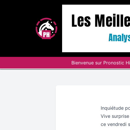
Les Meill
Analys
Bienvenue sur Pronostic Hi
Inquiétude po
Vive surprise
ce vendredi s