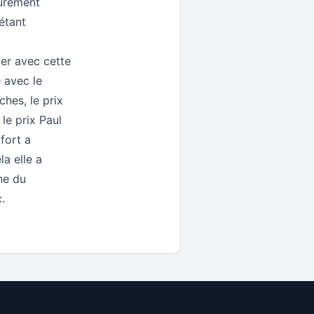
surement
étant
ler avec cette
 avec le
hes, le prix
le prix Paul
fort a
la elle a
ne du
.