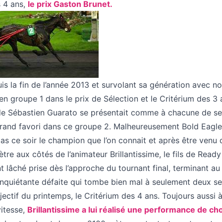
s 4 ans,
le prix Gaston Brunet.
is la fin de l’année 2013 et survolant sa génération avec 
n groupe 1 dans le prix de Sélection et le Critérium des 3 a
 Sébastien Guarato se présentait comme à chacune de ses
grand favori dans ce groupe 2. Malheureusement Bold Eagle 
s ce soir le champion que l’on connait et après être venu 
ètre aux côtés de l’animateur Brillantissime, le fils de Read
lâché prise dès l’approche du tournant final, terminant au
 inquiétante défaite qui tombe bien mal à seulement deux s
ectif du printemps, le Critérium des 4 ans. Toujours aussi à
vitesse,
Brillantissime a lui réalisé une performance de ch