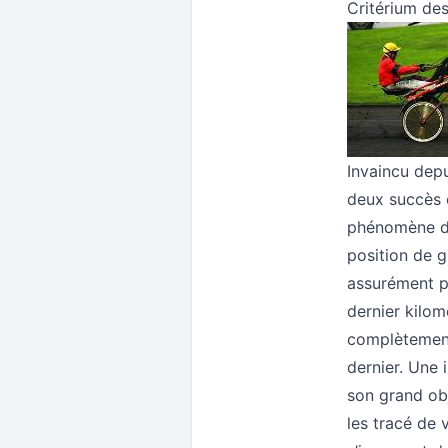
Critérium de
Invaincu depu
deux succès e
phénomène de
position de 
assurément pa
dernier kilom
complètement 
dernier. Une
son grand obj
les tracé de 