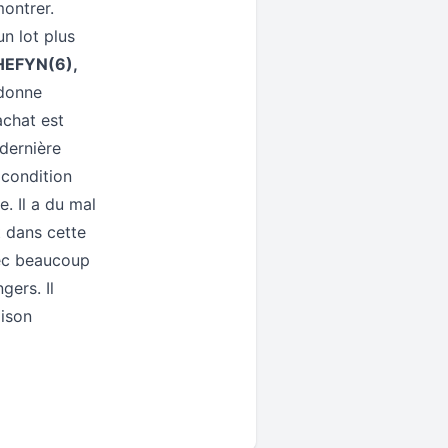
ontrer.
un lot plus
HEFYN(6),
 donne
achat est
 dernière
 condition
. Il a du mal
t dans cette
vec beaucoup
gers. Il
aison