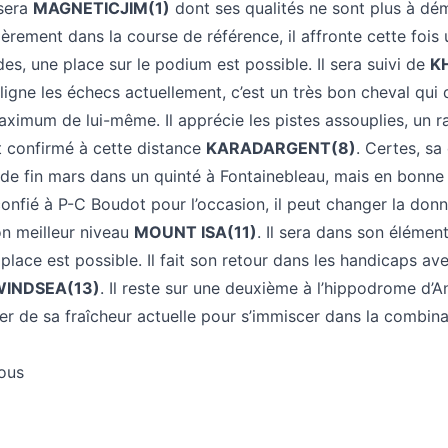
 sera
MAGNETICJIM(1)
dont ses qualités ne sont plus à dém
èrement dans la course de référence, il affronte cette fois 
es, une place sur le podium est possible. Il sera suivi de
K
aligne les échecs actuellement, c’est un très bon cheval qui
aximum de lui-même. Il apprécie les pistes assouplies, un r
st confirmé à cette distance
KARADARGENT(8)
. Certes, sa
 de fin mars dans un quinté à Fontainebleau, mais en bonne
onfié à P-C Boudot pour l’occasion, il peut changer la donne
on meilleur niveau
MOUNT ISA(11)
. Il sera dans son élémen
place est possible. Il fait son retour dans les handicaps a
INDSEA(13)
. Il reste sur une deuxième à l’hippodrome d’An
ter de sa fraîcheur actuelle pour s’immiscer dans la combin
tous