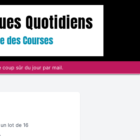
ques Quotidiens
ste des Courses
 coup sûr du jour par mail.
un lot de 16
.