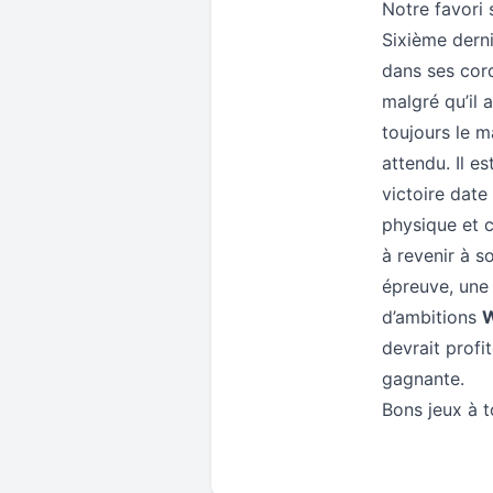
Notre favori
Sixième derni
dans ses cord
malgré qu’il 
toujours le m
attendu. Il e
victoire date
physique et c
à revenir à s
épreuve, une 
d’ambitions
W
devrait profi
gagnante.
Bons jeux à 