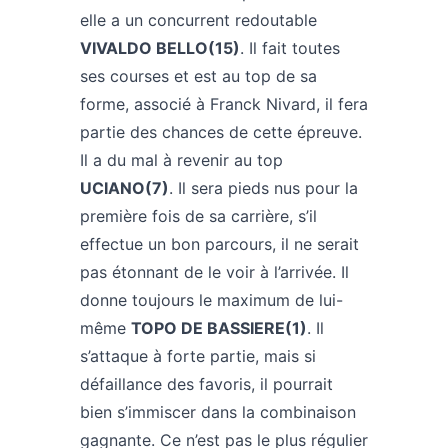
elle a un concurrent redoutable
VIVALDO BELLO(15)
. Il fait toutes
ses courses et est au top de sa
forme, associé à Franck Nivard, il fera
partie des chances de cette épreuve.
Il a du mal à revenir au top
UCIANO(7)
. Il sera pieds nus pour la
première fois de sa carrière, s’il
effectue un bon parcours, il ne serait
pas étonnant de le voir à l’arrivée. Il
donne toujours le maximum de lui-
même
TOPO DE BASSIERE(1)
. Il
s’attaque à forte partie, mais si
défaillance des favoris, il pourrait
bien s’immiscer dans la combinaison
gagnante. Ce n’est pas le plus régulier