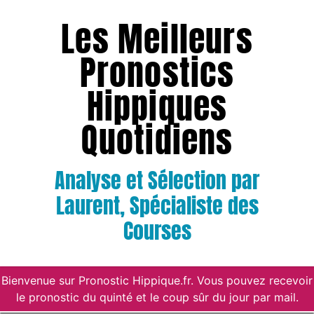
Les Meilleurs
Pronostics
Hippiques
Quotidiens
Analyse et Sélection par
Laurent, Spécialiste des
Courses
Bienvenue sur Pronostic Hippique.fr. Vous pouvez recevoir
le pronostic du quinté et le coup sûr du jour par mail.