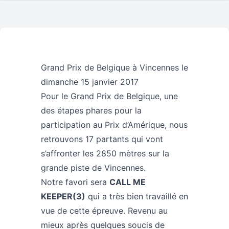
Grand Prix de Belgique à Vincennes le
dimanche 15 janvier 2017
Pour le Grand Prix de Belgique, une
des étapes phares pour la
participation au Prix d’Amérique, nous
retrouvons 17 partants qui vont
s’affronter les 2850 mètres sur la
grande piste de Vincennes.
Notre favori sera
CALL ME
KEEPER(3)
qui a très bien travaillé en
vue de cette épreuve. Revenu au
mieux après quelques soucis de