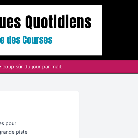
ques Quotidiens
ste des Courses
 coup sûr du jour par mail.
es pour
grande piste