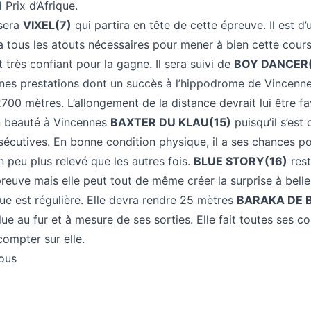
 Prix d’Afrique.
 sera
VIXEL(7)
qui partira en tête de cette épreuve. Il est d’
 a tous les atouts nécessaires pour mener à bien cette cour
 très confiant pour la gagne. Il sera suivi de
BOY DANCER
nes prestations dont un succès à l’hippodrome de Vincenne
700 mètres. L’allongement de la distance devrait lui être fav
en beauté à Vincennes
BAXTER DU KLAU(15)
puisqu’il s’est 
sécutives. En bonne condition physique, il a ses chances p
n peu plus relevé que les autres fois.
BLUE STORY(16)
rest
reuve mais elle peut tout de même créer la surprise à belle
e est régulière. Elle devra rendre 25 mètres
BARAKA DE 
lue au fur et à mesure de ses sorties. Elle fait toutes ses c
ompter sur elle.
tous