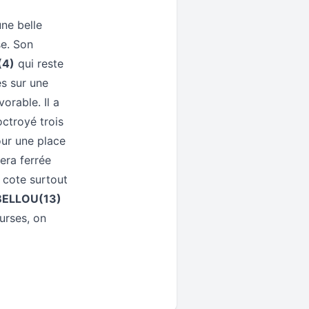
une belle
se. Son
(4)
qui reste
s sur une
orable. Il a
octroyé trois
our une place
era ferrée
 cote surtout
BELLOU(13)
ourses, on