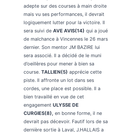
adepte sur des courses à main droite
mais vu ses performances, il devrait
logiquement lutter pour la victoire. Il
sera suivi de
AVE AVIS(14)
qui a joué
de malchance à Vincennes le 26 mars
dernier. Son mentor JM BAZIRE lui
sera associé. Il a décidé de le muni
d’oeillères pour mener à bien sa
course.
TALLIEN(5)
apprécie cette
piste. Il affronte un lot dans ses
cordes, une place est possible. Il a
bien travaillé en vue de cet
engagement
ULYSSE DE
CURGIES(8),
en bonne forme, il ne
devrait pas décevoir. Fautif lors de sa
dernière sortie à Laval, J.HALLAIS a