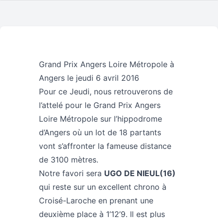
Grand Prix Angers Loire Métropole à
Angers le jeudi 6 avril 2016
Pour ce Jeudi, nous retrouverons de
l’attelé pour le Grand Prix Angers
Loire Métropole sur l’hippodrome
d’Angers où un lot de 18 partants
vont s’affronter la fameuse distance
de 3100 mètres.
Notre favori sera
UGO DE NIEUL(16)
qui reste sur un excellent chrono à
Croisé-Laroche en prenant une
deuxième place à 1’12’9. Il est plus