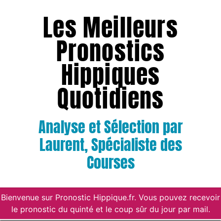
Les Meilleurs
Pronostics
Hippiques
Quotidiens
Analyse et Sélection par
Laurent, Spécialiste des
Courses
Bienvenue sur Pronostic Hippique.fr. Vous pouvez recevoir
le pronostic du quinté et le coup sûr du jour par mail.