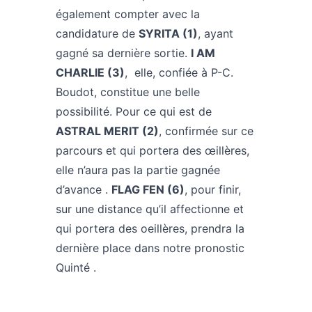
également compter avec la
candidature de
SYRITA (1)
, ayant
gagné sa dernière sortie.
I AM
CHARLIE (3)
, elle, confiée à P-C.
Boudot, constitue une belle
possibilité. Pour ce qui est de
ASTRAL MERIT (2)
, confirmée sur ce
parcours et qui portera des œillères,
elle n’aura pas la partie gagnée
d’avance .
FLAG FEN (6)
, pour finir,
sur une distance qu’il affectionne et
qui portera des oeillères, prendra la
dernière place dans notre pronostic
Quinté .