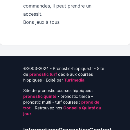
commandes, il peut prendre un
accessit.
Bons jeux à tous
©2003-2024 - Pronostic-hippique.fr - Site
de
pronostic turf
dédié aux courses
hippiques - Edité par
Turfmedia
Site de pronostic courses hippiques :
pronostic quinté
- pronostic tiercé -
pronostic multi - turf courses :
prono de
trot
– Retrouvez nos
Conseils Quinté du
jour