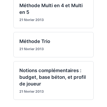
Méthode Multi en 4 et Multi
en 5
21 février 2013
Méthode Trio
21 février 2013
Notions complémentaires :
budget, base béton, et profil
de joueur
21 février 2013