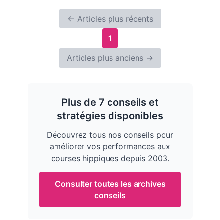
← Articles plus récents
1
Articles plus anciens →
Plus de 7 conseils et
stratégies disponibles
Découvrez tous nos conseils pour
améliorer vos performances aux
courses hippiques depuis 2003.
Consulter toutes les archives
conseils