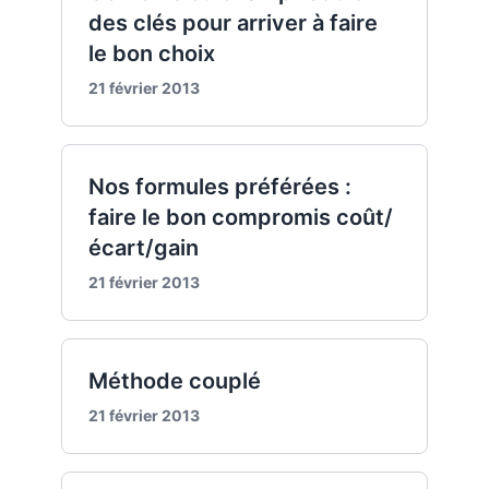
des clés pour arriver à faire
le bon choix
21 février 2013
Nos formules préférées :
faire le bon compromis coût/
écart/gain
21 février 2013
Méthode couplé
21 février 2013