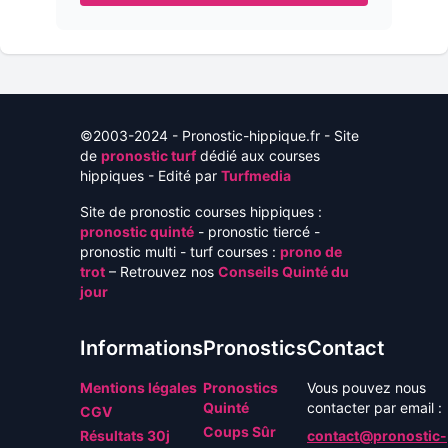
©2003-2024 - Pronostic-hippique.fr - Site
de
pronostic turf
dédié aux courses
hippiques - Edité par
Turfmedia
Site de pronostic courses hippiques :
pronostic quinté
- pronostic tiercé -
pronostic multi - turf courses :
prono de
trot
– Retrouvez nos
Conseils Quinté du
jour
Informations
Pronostics
Contact
Mentions légales
Pronostics
Vous pouvez nous
Quinté
contacter par email :
CGV
Coups Sûr
Résultats 30j
contact@pronostic-