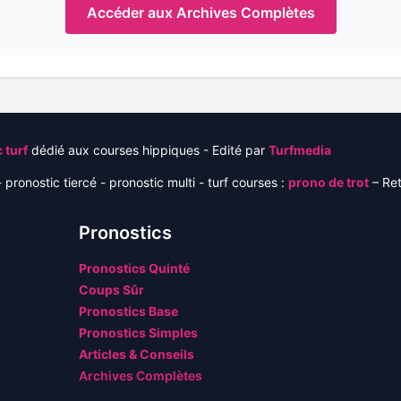
Accéder aux Archives Complètes
 turf
dédié aux courses hippiques - Edité par
Turfmedia
 pronostic tiercé - pronostic multi - turf courses :
prono de trot
– Re
Pronostics
Pronostics Quinté
Coups Sûr
Pronostics Base
Pronostics Simples
Articles & Conseils
Archives Complètes