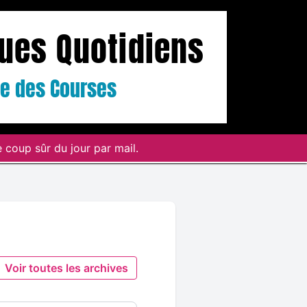
ques Quotidiens
ste des Courses
 coup sûr du jour par mail.
Voir toutes les archives