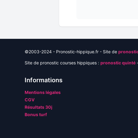
©2003-2024 - Pronostic-hippique.fr - Site de
pronostic
Site de pronostic courses hippiques :
pronostic quinté
-
Informations
Mentions légales
CGV
Résultats 30j
Bonus turf