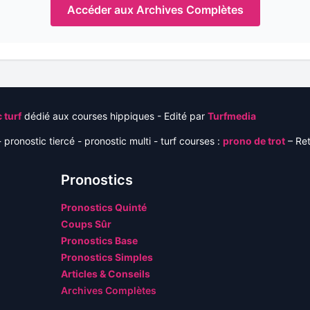
Accéder aux Archives Complètes
 turf
dédié aux courses hippiques - Edité par
Turfmedia
 pronostic tiercé - pronostic multi - turf courses :
prono de trot
– Re
Pronostics
Pronostics Quinté
Coups Sûr
Pronostics Base
Pronostics Simples
Articles & Conseils
Archives Complètes