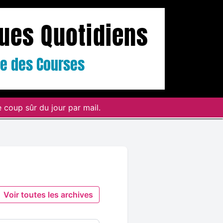
ques Quotidiens
ste des Courses
 coup sûr du jour par mail.
Voir toutes les archives