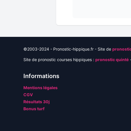
©2003-2024 - Pronostic-hippique.fr - Site de
pronostic
Site de pronostic courses hippiques :
pronostic quinté
-
Informations
Mentions légales
CGV
Résultats 30j
Bonus turf