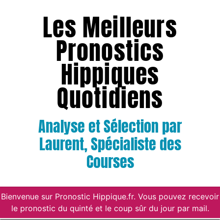
Les Meilleurs
Pronostics
Hippiques
Quotidiens
Analyse et Sélection par
Laurent, Spécialiste des
Courses
Bienvenue sur Pronostic Hippique.fr. Vous pouvez recevoir
le pronostic du quinté et le coup sûr du jour par mail.