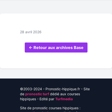
28 avril 2026
← Retour aux archives Base
©2003-2024 - Pronostic-hippique.fr - Site
de
pronostic turf
dédié aux courses
hippiques - Edité par
Turfmedia
Site de pronostic courses hippiques :