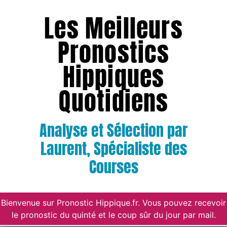
Les Meilleurs
Pronostics
Hippiques
Quotidiens
Analyse et Sélection par
Laurent, Spécialiste des
Courses
Bienvenue sur Pronostic Hippique.fr. Vous pouvez recevoir
le pronostic du quinté et le coup sûr du jour par mail.