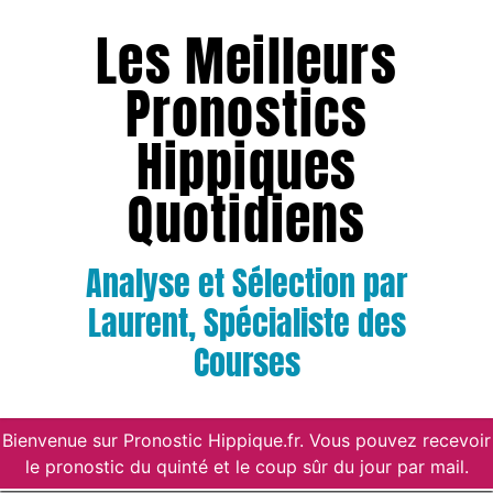
Les Meilleurs
Pronostics
Hippiques
Quotidiens
Analyse et Sélection par
Laurent, Spécialiste des
Courses
Bienvenue sur Pronostic Hippique.fr. Vous pouvez recevoir
le pronostic du quinté et le coup sûr du jour par mail.