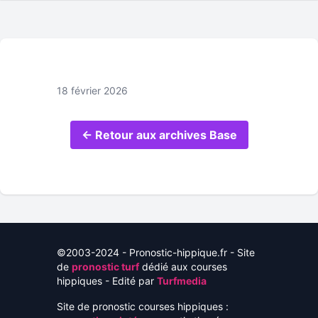
18 février 2026
← Retour aux archives Base
©2003-2024 - Pronostic-hippique.fr - Site
de
pronostic turf
dédié aux courses
hippiques - Edité par
Turfmedia
Site de pronostic courses hippiques :