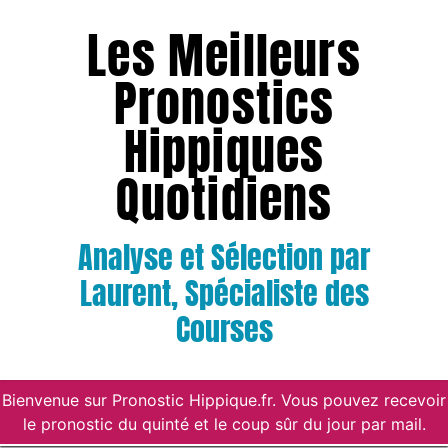
Les Meilleurs
Pronostics
Hippiques
Quotidiens
Analyse et Sélection par
Laurent, Spécialiste des
Courses
Bienvenue sur Pronostic Hippique.fr. Vous pouvez recevoir
le pronostic du quinté et le coup sûr du jour par mail.