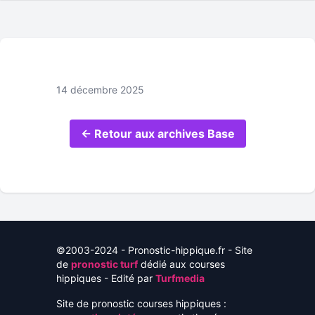
14 décembre 2025
← Retour aux archives Base
©2003-2024 - Pronostic-hippique.fr - Site
de
pronostic turf
dédié aux courses
hippiques - Edité par
Turfmedia
Site de pronostic courses hippiques :