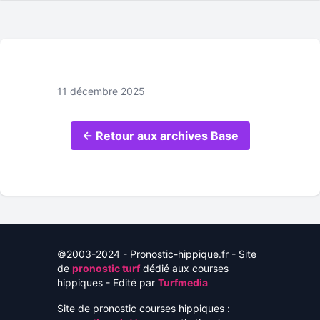
11 décembre 2025
← Retour aux archives Base
©2003-2024 - Pronostic-hippique.fr - Site
de
pronostic turf
dédié aux courses
hippiques - Edité par
Turfmedia
Site de pronostic courses hippiques :