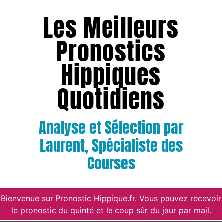
Les Meilleurs
Pronostics
Hippiques
Quotidiens
Analyse et Sélection par
Laurent, Spécialiste des
Courses
Bienvenue sur Pronostic Hippique.fr. Vous pouvez recevoir
le pronostic du quinté et le coup sûr du jour par mail.