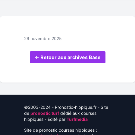
26 novembre 2025
← Retour aux archives Base
©2003-2024 - Pronostic-hippique.fr - Site
de
pronostic turf
dédié aux courses
hippiques - Edité par
Turfmedia
Site de pronostic courses hippiques :