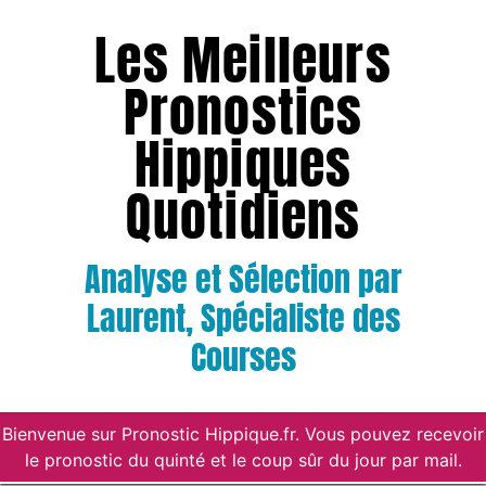
Les Meilleurs
Pronostics
Hippiques
Quotidiens
Analyse et Sélection par
Laurent, Spécialiste des
Courses
Bienvenue sur Pronostic Hippique.fr. Vous pouvez recevoir
le pronostic du quinté et le coup sûr du jour par mail.