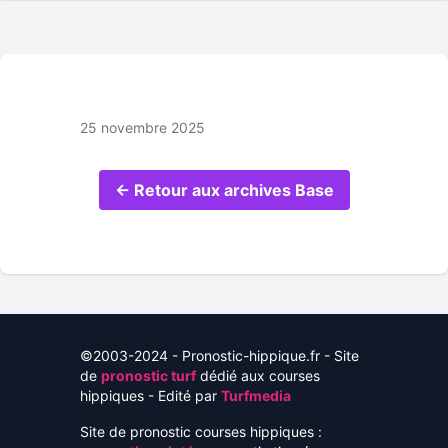
25 novembre 2025
← Retour aux archives Base
©2003-2024 - Pronostic-hippique.fr - Site
de
pronostic turf
dédié aux courses
hippiques - Edité par
Turfmedia
Site de pronostic courses hippiques :