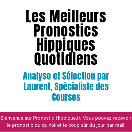
Les Meilleurs
Pronostics
Hippiques
Quotidiens
Analyse et Sélection par
Laurent, Spécialiste des
Courses
Bienvenue sur Pronostic Hippique.fr. Vous pouvez recevoir
le pronostic du quinté et le coup sûr du jour par mail.