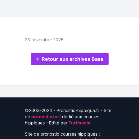
23 novembre 2025
← Retour aux archives Base
©2003-2024 - Pronostic-hippique.fr - Site
de
pronostic turf
dédié aux courses
hippiques - Edité par
Turfmedia
Site de pronostic courses hippiques :