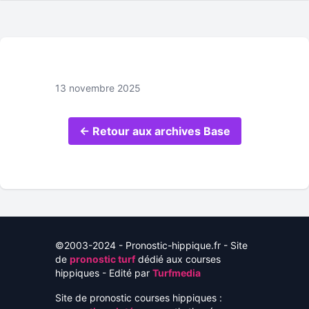
13 novembre 2025
← Retour aux archives Base
©2003-2024 - Pronostic-hippique.fr - Site
de
pronostic turf
dédié aux courses
hippiques - Edité par
Turfmedia
Site de pronostic courses hippiques :