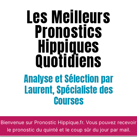
Les Meilleurs
Pronostics
Hippiques
Quotidiens
Analyse et Sélection par
Laurent, Spécialiste des
Courses
Bienvenue sur Pronostic Hippique.fr. Vous pouvez recevoir
le pronostic du quinté et le coup sûr du jour par mail.