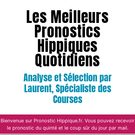
Les Meilleurs
Pronostics
Hippiques
Quotidiens
Analyse et Sélection par
Laurent, Spécialiste des
Courses
Bienvenue sur Pronostic Hippique.fr. Vous pouvez recevoir
le pronostic du quinté et le coup sûr du jour par mail.