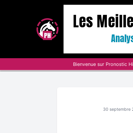
Les Meill
Analys
Bienvenue sur Pronostic Hi
30 septembre 