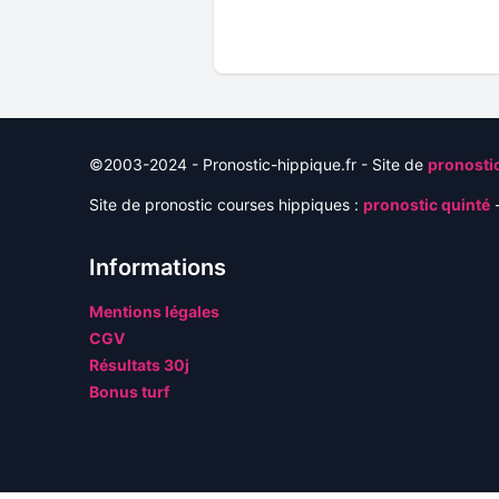
©2003-2024 - Pronostic-hippique.fr - Site de
pronostic
Site de pronostic courses hippiques :
pronostic quinté
-
Informations
Mentions légales
CGV
Résultats 30j
Bonus turf