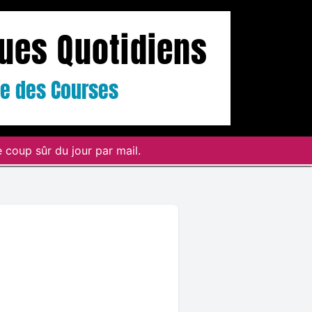
ques Quotidiens
ste des Courses
 coup sûr du jour par mail.