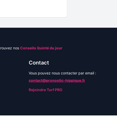
trouvez nos
Conseils Quinté du jour
Contact
Vous pouvez nous contacter par email :
contact@pronostic-hippique.fr
Rejoindre Turf PRO