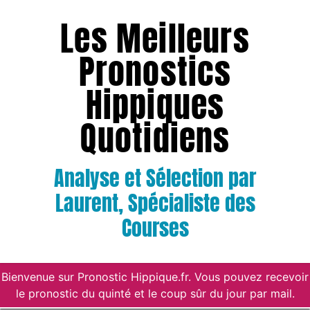
Les Meilleurs
Pronostics
Hippiques
Quotidiens
Analyse et Sélection par
Laurent, Spécialiste des
Courses
Bienvenue sur Pronostic Hippique.fr. Vous pouvez recevoir
le pronostic du quinté et le coup sûr du jour par mail.