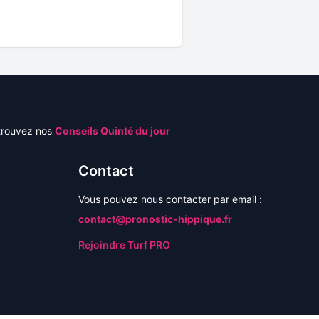
trouvez nos
Conseils Quinté du jour
Contact
Vous pouvez nous contacter par email :
contact@pronostic-hippique.fr
Rejoindre Turf PRO