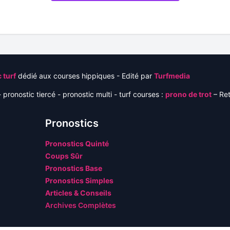
 turf
dédié aux courses hippiques - Edité par
Turfmedia
 pronostic tiercé - pronostic multi - turf courses :
prono de trot
– Re
Pronostics
Pronostics Quinté
Coups Sûr
Pronostics Base
Pronostics Simples
Articles & Conseils
Archives Complètes