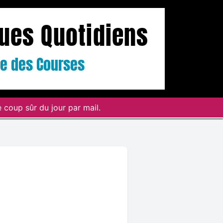
ques Quotidiens
ste des Courses
 coup sûr du jour par mail.