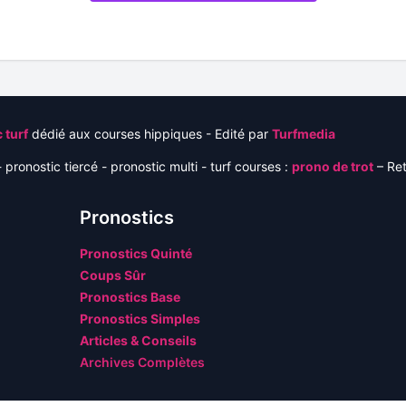
 turf
dédié aux courses hippiques - Edité par
Turfmedia
 pronostic tiercé - pronostic multi - turf courses :
prono de trot
– Re
Pronostics
Pronostics Quinté
Coups Sûr
Pronostics Base
Pronostics Simples
Articles & Conseils
Archives Complètes