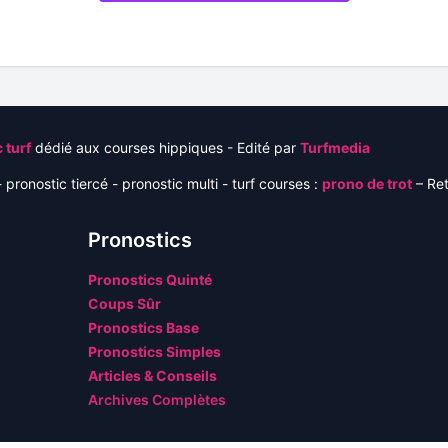
 turf
dédié aux courses hippiques - Edité par
Turfmedia
 pronostic tiercé - pronostic multi - turf courses :
prono de trot
– Re
Pronostics
Pronostics Quinté
Coups Sûr
Pronostics Base
Pronostics Simples
Articles & Conseils
Archives Complètes