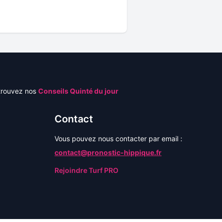
trouvez nos
Conseils Quinté du jour
Contact
Vous pouvez nous contacter par email :
contact@pronostic-hippique.fr
Rejoindre Turf PRO