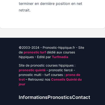
terminer en dernière position en net
retrait.
©2003-2024 - Pronostic-hippique.fr - Site
de
pronostic turf
dédié aux courses
hippiques - Edité par
Turfmedia
Site de pronostic courses hippiques :
pronostic quinté
- pronostic tiercé -
pronostic multi - turf courses :
prono de
trot
– Retrouvez nos
Conseils Quinté du
jour
Informations
Pronostics
Contact