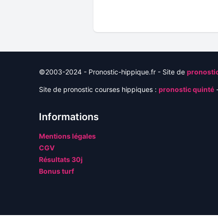
©2003-2024 - Pronostic-hippique.fr - Site de
pronostic
Site de pronostic courses hippiques :
pronostic quinté
-
Informations
Mentions légales
CGV
Résultats 30j
Bonus turf