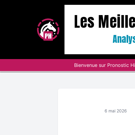
Les Meill
Analys
Bienvenue sur Pronostic Hi
6 mai 2026